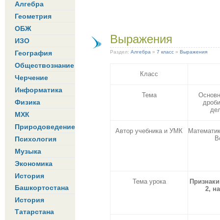
Алгебра
Геометрия
ОБЖ
Выражения
ИЗО
География
Раздел:
Алгебра
»
7 класс
»
Выражения
Обществознание
Класс
Черчение
Информатика
Тема
Основн
Физика
дроби
де
МХК
Природоведение
Автор учебника и УМК
Математик
В
Психология
Музыка
Экономика
История
Тема урока
Признаки
Башкортостана
2, на
История
Татарстана