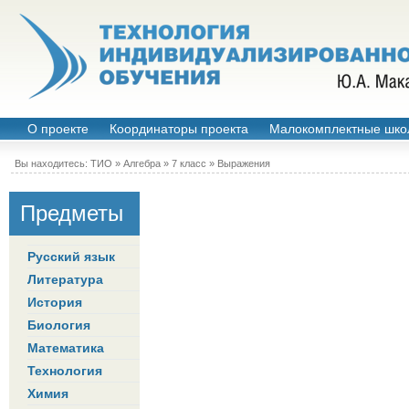
О проекте
Координаторы проекта
Малокомплектные шко
Вы находитесь:
ТИО
»
Алгебра
»
7 класс
»
Выражения
Предметы
Русский язык
Литература
История
Биология
Математика
Технология
Химия