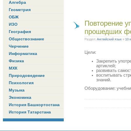
Алгебра
Геометрия
ОБЖ
Повторение у
ИЗО
прошедших фо
География
Обществознание
Раздел:
Английский язык
»
10 
Черчение
Цели:
Информатика
Физика
Закрепить употр
артиклей;
МХК
развивать самос
воспитывать стр
Природоведение
знаний.
Психология
Оборудование: учебни
Музыка
Экономика
История Башкортостана
История Татарстана