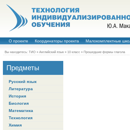
О проекте
Координаторы проекта
Малокомплектные шко
Вы находитесь:
ТИО
»
Английский язык
»
10 класс
»
Прошедшие формы глагола
Предметы
Русский язык
Литература
История
Биология
Математика
Технология
Химия