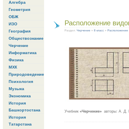
Алгебра
Геометрия
ОБЖ
Расположение видо
ИЗО
География
Раздел:
Черчение
»
8 класс
»
Расположение 
Обществознание
Черчение
Информатика
Физика
МХК
Природоведение
Психология
Музыка
Экономика
История
Башкортостана
Учебник
«Черчение»
авторы: А. Д.
История
Татарстана