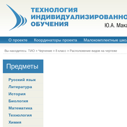
О проекте
Координаторы проекта
Малокомплектные шко
Вы находитесь:
ТИО
»
Черчение
»
8 класс
»
Расположение видов на чертеже
Предметы
Русский язык
Литература
История
Биология
Математика
Технология
Химия