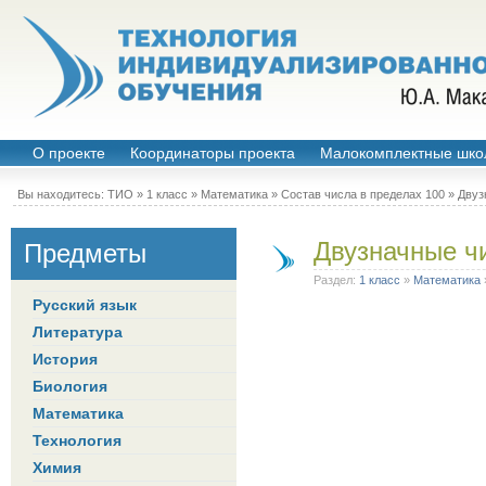
О проекте
Координаторы проекта
Малокомплектные шко
Вы находитесь:
ТИО
»
1 класс
»
Математика
»
Состав числа в пределах 100
» Двуз
Двузначные чи
Предметы
Раздел:
1 класс
»
Математика
Русский язык
Литература
История
Биология
Математика
Технология
Химия