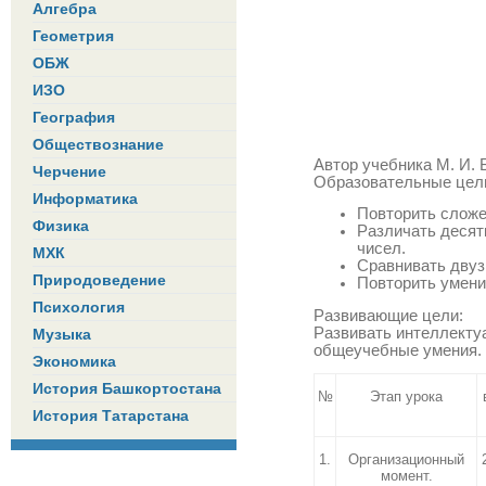
Алгебра
Геометрия
ОБЖ
ИЗО
География
Обществознание
Автор учебника М. И. 
Черчение
Образовательные цел
Информатика
Повторить сложе
Физика
Различать десят
чисел.
МХК
Сравнивать двуз
Природоведение
Повторить умени
Психология
Развивающие цели:
Развивать интеллекту
Музыка
общеучебные умения.
Экономика
История Башкортостана
№
Этап урока
История Татарстана
1.
Организационный
момент.