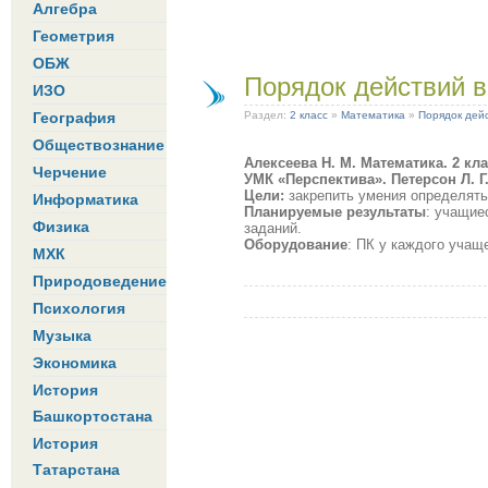
Алгебра
Геометрия
ОБЖ
Порядок действий 
ИЗО
География
Раздел:
2 класс
»
Математика
»
Порядок дей
Обществознание
Алексеева Н. М. Математика. 2 кла
Черчение
УМК «Перспектива».
Петерсон Л. Г
Цели:
закрепить умения определять 
Информатика
Планируемые результаты
: учащие
Физика
заданий.
Оборудование
:
ПК у каждого учаще
МХК
Природоведение
Психология
Музыка
Экономика
История
Башкортостана
История
Татарстана