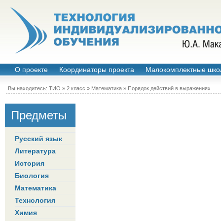
О проекте
Координаторы проекта
Малокомплектные шко
Вы находитесь:
ТИО
»
2 класс
»
Математика
»
Порядок действий в выражениях
Предметы
Русский язык
Литература
История
Биология
Математика
Технология
Химия