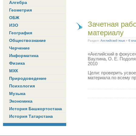
Алгебра
Геометрия
ОБЖ
Зачетная раб
ИЗО
материалу
География
Обществознание
Раздел:
Английский язык
»
6 кла
Черчение
«Английский в фокусе» 
Информатика
Ваулина, О. Е. Подоля
Физика
2010
МХК
Цели: проверить усвое
материала по всему п
Природоведение
Психология
Музыка
Экономика
История Башкортостана
История Татарстана