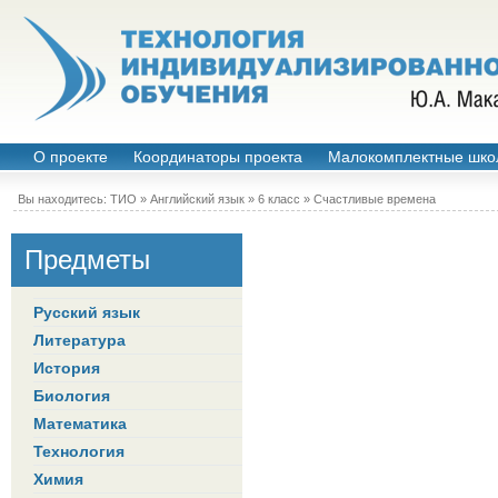
О проекте
Координаторы проекта
Малокомплектные шко
Вы находитесь:
ТИО
»
Английский язык
»
6 класс
»
Счастливые времена
Предметы
Русский язык
Литература
История
Биология
Математика
Технология
Химия