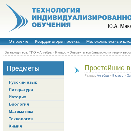
О проекте
Координаторы проекта
Малокомплектные шко
Вы находитесь:
ТИО
»
Алгебра
»
9 класс
»
Элементы комбинаторики и теории веро
Простейшие в
Предметы
Раздел:
Алгебра
»
9 класс
»
Эл
Русский язык
Литература
История
Биология
Математика
Технология
Химия