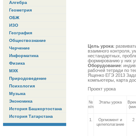
Алгебра
Геометрия
ОБЖ
ИЗО
География
Обществознание
Цель урока
: развиват
Черчение
взаимного контроля, у
Информатика
нестандартных, пробл
формированию у них у
Физика
Оборудование
: инди
рабочей тетради по тео
МХК
Ященко ЕГЭ 2013 Задач
Природоведение
компьютеры, карта до
Психология
Проект урока
Музыка
Экономика
№
Этапы урока
Вре
п/п
(ми
История Башкортостана
История Татарстана
1.
Оргмомент и
2
целеполагание