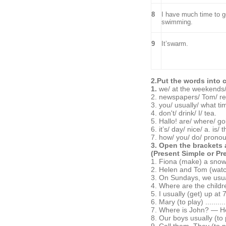
8
I have much time to g
swimming.
9
It’swarm.
2.Put the words into 
1.
we/ at the weekends
2. newspapers/ Tom/ re
3. you/ usually/ what ti
4. don't/ drink/ I/ tea.
5. Hallo! are/ where/ g
6. it’s/ day/ nice/ a. is/
7. how/ you/ do/ pronou
3. Open the brackets a
(Present Simple or Pr
1. Fiona (make) a sno
2. Helen and Tom (wat
3. On Sundays, we usua
4. Where are the childr
5. I usually (get) up at 
6. Mary (to play) .......
7. Where is John? — He (t
8. Our boys usually (to pla
9. Call them. They (to play