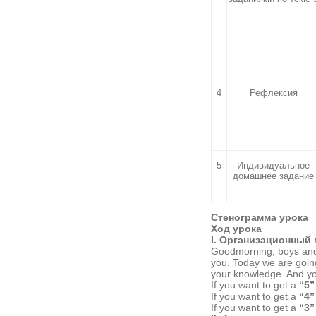
4
Рефлексия
5
Индивидуальное
домашнее задание
Стенограмма урока
Ход урока
I. Организационный 
Goodmorning, boys and 
you. Today we are goin
your knowledge. And you
If you want to get a
“5”
If you want to get a
“4”
If you want to get a
“3”