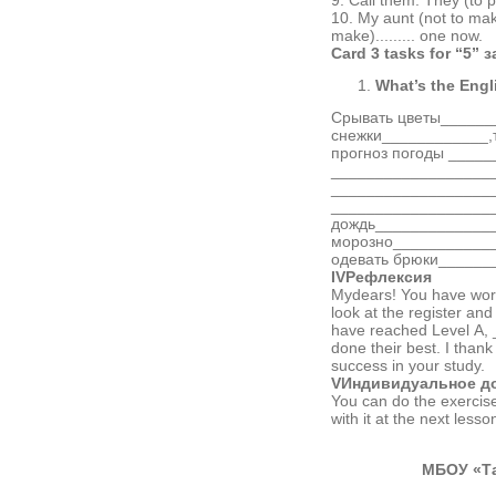
10. My aunt (not to make
make)......... one now.
Card 3
tasks for
“5”
з
What’s the Engli
Срывать цветы_______
снежки____________,
прогноз погоды _____
_____________________
___________________
___________________
дождь______________
морозно____________
одевать брюки______
IV
Рефлексия
Mydears! You have work
look at the register an
have reached Level А, 
done their best. I than
success in your study.
V
Индивидуальное
д
You can do the exercise
with it at the next less
МБОУ «Та