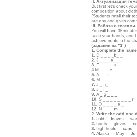
II.
Актуализация
тем
But first let’s check yo
composition about clothe
(Students retell their t
are any and gives com
III.
Работа
с
тестами
.
You will have 35minutes
raise your hands, and I 
achievements in the cha
(
задания
на
“3”)
1.
С
omplete the name
1.
D _ _ _ _b_ _
2.
J _ _ _ a_ _
3.
F_ _ _ _ u _ _ _
4.
M _ _ _c_
5.
A _ _ i _
6.
M _ _
7.
J _ n_
8.
J _ l _
9.
A _ g _ _ _
10.
S _ _ _ _ _ _ _ _ r
11.
O _ _ _ _ e _
12.
N _ _ _ m _ _ _
2. Write the odd one 
1.
cold — leaves — wa
2.
boots — gloves — sc
3.
high heels — caps —
4.
Alaska — May — Jun