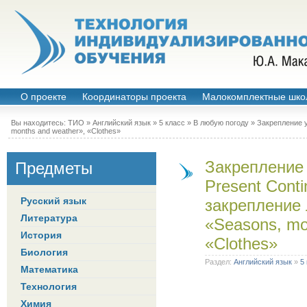
О проекте
Координаторы проекта
Малокомплектные шко
Вы находитесь:
ТИО
»
Английский язык
»
5 класс
»
В любую погоду
» Закрепление у
months and weather», «Clothes»
Закрепление 
Предметы
Present Conti
Русский язык
закрепление 
Литература
«Seasons, mo
История
«Clothes»
Биология
Раздел:
Английский язык
»
5
Математика
Технология
Химия