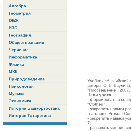
Алгебра
Геометрия
ОБЖ
ИЗО
География
Обществознание
Черчение
Информатика
Физика
МХК
Природоведение
Учебник «Английский в 
авторы Ю. Е. Ваулина,
Психология
“Просвещение”, 2007,
Музыка
Цели урока:
- формировать и сове
Экономика
“Clothes ”;
История Башкортостана
- закрепить навыки ра
глаголов в Present Con
История Татарстана
- закрепить навыки у
7;
- развивать умение с