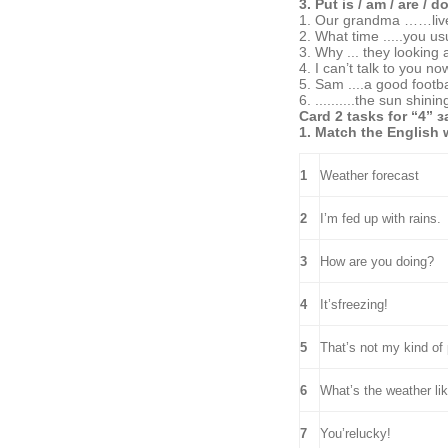
3.
Put is / am / are / d
1. Our grandma ……live 
2. What time .....you u
3. Why ... they looking 
4. I can’t talk to you now
5. Sam ....a good footbal
6. ..........the sun shinin
Card 2
tasks for
“4”
з
1.
Match the English 
1
Weather forecast
2
I’m fed up with rains.
3
How are you doing?
4
It’sfreezing!
5
That’s not my kind of 
6
What’s the weather li
7
You’relucky!