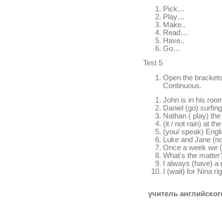
Pick…
Play…
Make..
Read…
Have..
Go…
Test 5
Open the brackets
Continuous.
John is in his room
Daniel (go) surfin
Nathan ( play) the
(it / not rain) at 
(you/ speak) Engl
Luke and Jane (not
Once a week we (h
What's the matter
I always (have) a g
I (wait) for Nina ri
учитель английског