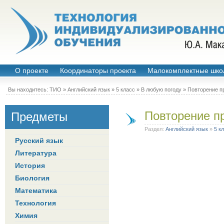
О проекте
Координаторы проекта
Малокомплектные шко
Вы находитесь:
ТИО
»
Английский язык
»
5 класс
»
В любую погоду
» Повторение п
Повторение п
Предметы
Раздел:
Английский язык
»
5 к
Русский язык
Литература
История
Биология
Математика
Технология
Химия