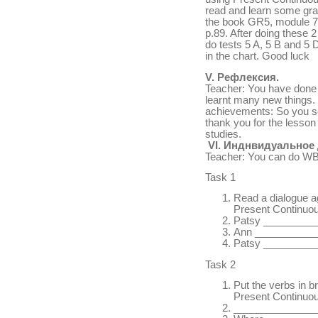
read and learn some gra
the book GR5, module 7.
p.89. After doing these
do tests 5 A, 5 B and 5 
in the chart. Good luck
V.
Рефлексия.
Teacher: You have done
learnt many new things. 
achievements: So you see
thank you for the lesso
studies.
VI
.
Инднвидуальное 
Teacher: You can do WB
Task 1
Read a dialogue a
Present Continuou
Patsy _________
Ann ____________
Patsy __________
Task 2
Put the verbs in b
Present Continuou
_________________