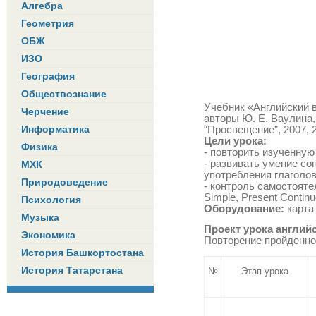
Алгебра
Геометрия
ОБЖ
ИЗО
География
Обществознание
Учебник «Английский в 
Черчение
авторы Ю. Е. Ваулина, 
Информатика
“Просвещение”, 2007, 
Цели урока:
Физика
- повторить изученную
- развивать умение с
МХК
употребления глаголов 
Природоведение
- контроль самостояте
Simple, Present Contin
Психология
Оборудование:
карта 
Музыка
Проект урока англий
Экономика
Повторение пройденн
История Башкортостана
История Татарстана
№
Этап урока