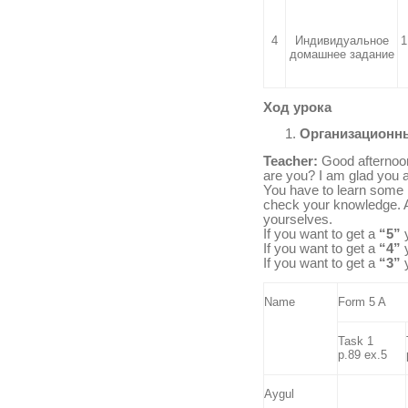
4
Индивидуальное
1
домашнее задание
Ход урока
Организационны
Teacher:
Good afternoon
are you? I am glad you a
You have to learn some m
check your knowledge. A
yourselves.
If you want to get a
“5”
y
If you want to get a
“4”
y
If you want to get a
“3”
y
Name
Form 5 A
Task 1
p.89 ex.5
Aygul