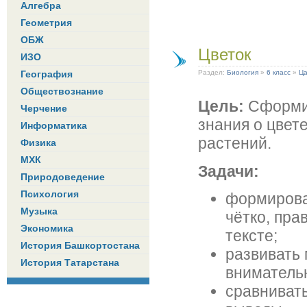
Алгебра
Геометрия
ОБЖ
Цветок
ИЗО
География
Раздел:
Биология
»
6 класс
»
Ца
Обществознание
Цель:
Сформир
Черчение
знания о цвет
Информатика
растений.
Физика
МХК
Задачи:
Природоведение
Психология
формирова
Музыка
чётко, пра
Экономика
тексте;
История Башкортостана
развивать
История Татарстана
вниматель
сравнивать