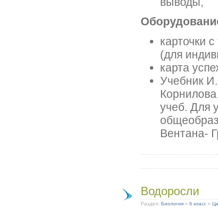
выводы,
Оборудовани
карточки с
(для индив
карта успе
Учебник И.
Корнилова,
учеб. Для 
общеобразо
Вентана- Г
Водоросли
Раздел:
Биология
»
6 класс
»
Ца