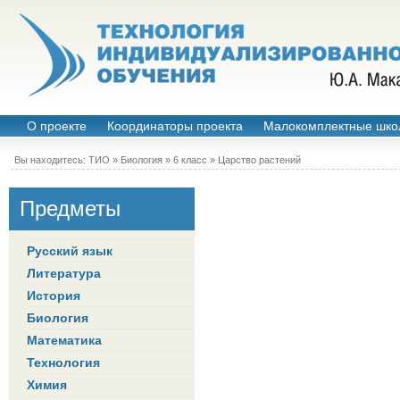
О проекте
Координаторы проекта
Малокомплектные шко
Вы находитесь:
ТИО
»
Биология
»
6 класс
»
Царство растений
Предметы
Русский язык
Литература
История
Биология
Математика
Технология
Химия