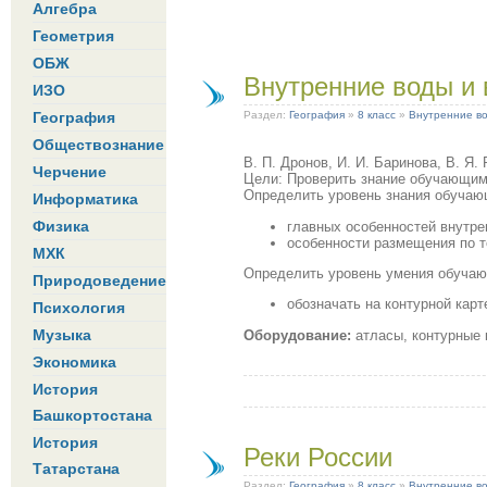
Алгебра
Геометрия
ОБЖ
Внутренние воды и
ИЗО
География
Раздел:
География
»
8 класс
»
Внутренние в
Обществознание
В. П. Дронов, И. И. Баринова, В. Я.
Черчение
Цели: Проверить знание обучающими
Определить уровень знания обучаю
Информатика
Физика
главных особенностей внутре
особенности размещения по те
МХК
Определить уровень умения обуча
Природоведение
обозначать на контурной карт
Психология
Музыка
Оборудование:
атласы, контурные 
Экономика
История
Башкортостана
История
Реки России
Татарстана
Раздел:
География
»
8 класс
»
Внутренние в