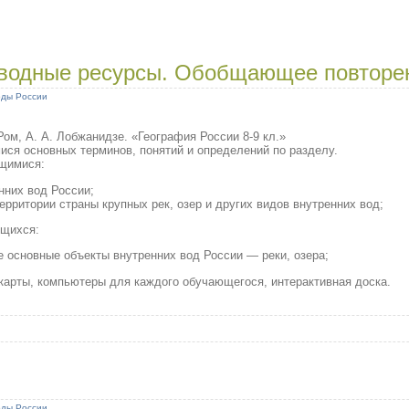
 водные ресурсы. Обобщающее повторе
оды России
 Ром, А. А. Лобжанидзе. «География России 8-9 кл.»
ся основных терминов, понятий и определений по разделу.
щимися:
нних вод России;
рритории страны крупных рек, озер и других видов внутренних вод;
ющихся:
е основные объекты внутренних вод России — реки, озера;
карты, компьютеры для каждого обучающегося, интерактивная доска.
оды России