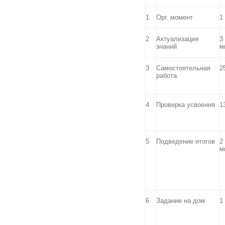
1
Орг. момент
1
2
Актуализация
3
знаний
м
3
Самостоятельная
2
работа
4
Проверка усвоения
1
5
Подведение итогов
2
м
6
Задание на дом
1