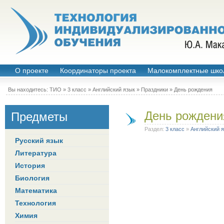
О проекте
Координаторы проекта
Малокомплектные шко
Вы находитесь:
ТИО
»
3 класс
»
Английский язык
»
Праздники
» День рождения
День рождени
Предметы
Раздел:
3 класс
»
Английский 
Русский язык
Литература
История
Биология
Математика
Технология
Химия