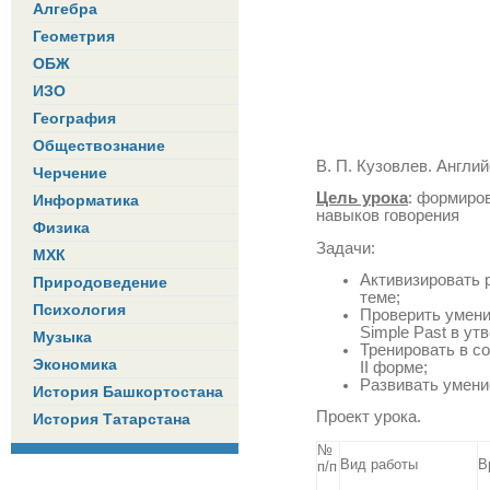
Алгебра
Геометрия
ОБЖ
ИЗО
География
Обществознание
В. П. Кузовлев. Англий
Черчение
Цель урока
: формиро
Информатика
навыков говорения
Физика
Задачи:
МХК
Активизировать 
Природоведение
теме;
Психология
Проверить умени
Simple Past в у
Музыка
Тренировать в с
Экономика
II форме;
Развивать умени
История Башкортостана
Проект урока.
История Татарстана
№
Вид работы
В
п/п