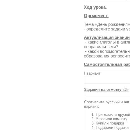
Ход урока
.
Оргмомент.
Тема «День рождения»
- определите задачи у
Актуализация знаний
- какие глаголы в ан
неправильными?
- какой вспомогательн
образования вопроси
Самостоятельная раб
I вариант
Задания на отметку «3»
Соотнесите русский и ан
вариант:
Пригласили друзей
Украсили комнату
Купили подарки
Подарили подарки