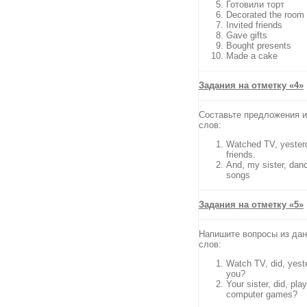
Готовили торт
Decorated the room
Invited friends
Gave gifts
Bought presents
Made a cake
Задания на отметку «4»
Составьте предложения 
слов:
Watched TV, yester
friends.
And, my sister, dan
songs
Задания на отметку «5»
Напишите вопросы из да
слов:
Watch TV, did, yest
you?
Your sister, did, play
computer games?