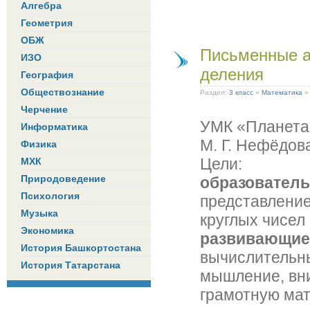
Алгебра
Геометрия
ОБЖ
Письменные а
ИЗО
деления
География
Обществознание
Раздел:
3 класс
»
Математика
Черчение
УМК «Планета 
Информатика
М. Г. Нефёдов
Физика
Цели:
МХК
Природоведение
образовател
Психология
представление
Музыка
круглых чисел
Экономика
развивающие
История Башкортостана
вычислительны
История Татарстана
мышление, вни
грамотную мат