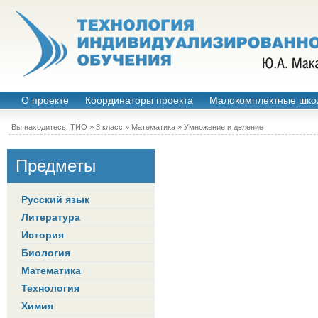
О проекте
Координаторы проекта
Малокомплектные шко
Вы находитесь:
ТИО
»
3 класс
»
Математика
»
Умножение и деление
Предметы
Русский язык
Литература
История
Биология
Математика
Технология
Химия