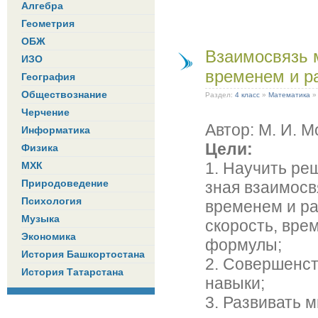
Алгебра
Геометрия
ОБЖ
Взаимосвязь 
ИЗО
временем и р
География
Обществознание
Раздел:
4 класс
»
Математика
Черчение
Автор: М. И. М
Информатика
Цели:
Физика
1. Научить ре
МХК
Природоведение
зная взаимосв
Психология
временем и ра
Музыка
скорость, вре
Экономика
формулы;
История Башкортостана
2. Совершенс
История Татарстана
навыки;
3. Развивать 