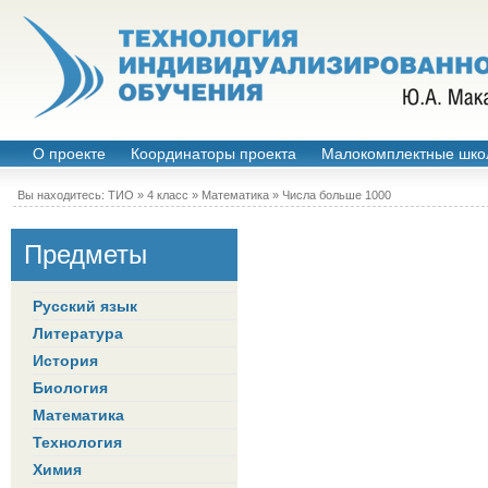
О проекте
Координаторы проекта
Малокомплектные шко
Вы находитесь:
ТИО
»
4 класс
»
Математика
»
Числа больше 1000
Предметы
Русский язык
Литература
История
Биология
Математика
Технология
Химия