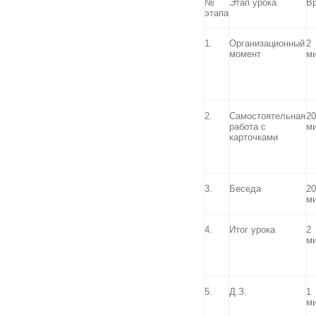
№
Этап урока
В
этапа
1.
Организационный
2
момент
м
2.
Самостоятельная
20
работа с
м
карточками
3.
Беседа
20
м
4.
Итог урока
2
м
5.
Д.З.
1
м