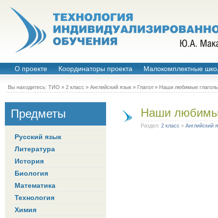
О проекте
Координаторы проекта
Малокомплектные шко
Вы находитесь:
ТИО
»
2 класс
»
Английский язык
»
Глагол
» Наши любимые глагол
Наши любимы
Предметы
Раздел:
2 класс
»
Английский 
Русский язык
Литература
История
Биология
Математика
Технология
Химия