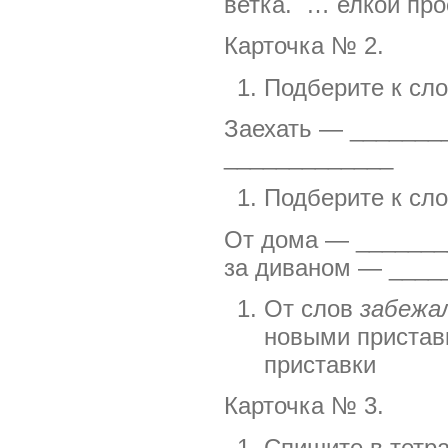
ветка. … елкой про
Карточка № 2.
Подберите к сло
Заехать — ________
_____________
Подберите к сло
От дома — _______
за диваном — ____
От слов
забежа
новыми пристав
приставки
Карточка № 3.
Спишите в тетра