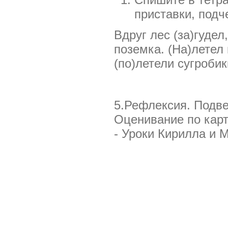
приставки, подч
Вдруг лес (за)гудел
поземка. (На)летел 
(по)летели сугробик
5.Рефлексия. Подве
Оценивание по карт
- Уроки Кирилла и М