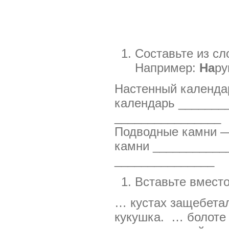
Составьте из сл
Например:
На
ру
Настенный ка
календарь _
________________
Подводные 
камни _____
_______________
Вставьте вместо
… кустах защебета
кукушка. … болоте