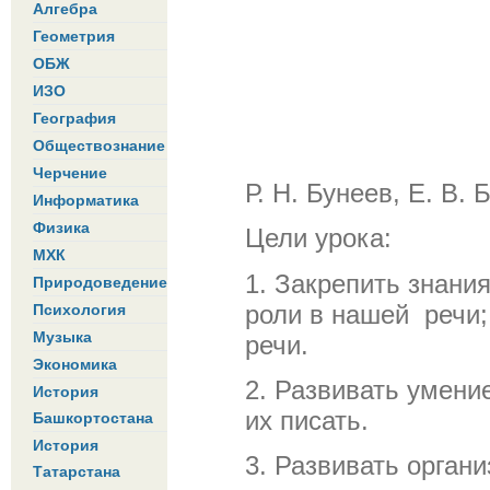
Алгебра
Геометрия
ОБЖ
ИЗО
География
Обществознание
Черчение
Р. Н. Бунеев, Е. В.
Информатика
Физика
Цели урока:
МХК
1. Закрепить знания
Природоведение
роли в нашей речи;
Психология
Музыка
речи.
Экономика
2. Развивать умени
История
их писать.
Башкортостана
История
3. Развивать орган
Татарстана