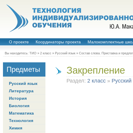
О проекте
Координаторы проекта
Малокомплектные шко
Вы находитесь:
ТИО
»
2 класс
»
Русский язык
»
Состав слова. Приставка и предлог
Закрепление
Предметы
Раздел:
2 класс
»
Русский
Русский язык
Литература
История
Биология
Математика
Технология
Химия