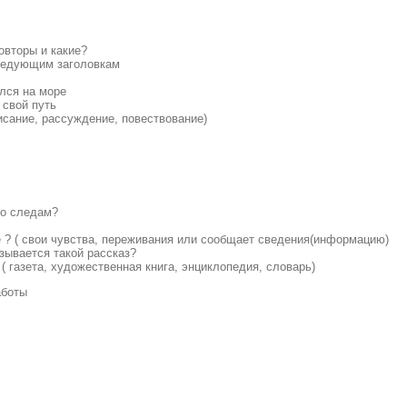
овторы и какие?
следующим заголовкам
лся на море
 свой путь
писание, рассуждение, повествование)
по следам?
е ? ( свои чувства, переживания или сообщает сведения(информацию)
азывается такой рассказ?
 ( газета, художественная книга, энциклопедия, словарь)
аботы