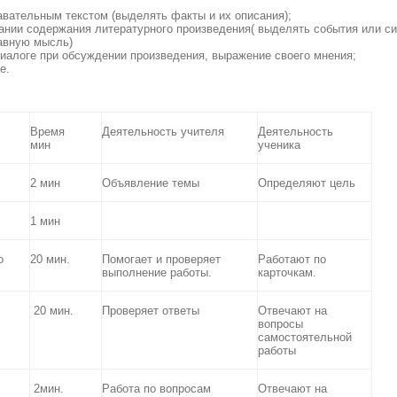
навательным текстом (выделять факты и их описания);
ании содержания литературного произведения( выделять события или с
лавную мысль)
диалоге при обсуждении произведения, выражение своего мнения;
е.
Время
Деятельность учителя
Деятельность
мин
ученика
2 мин
Объявление темы
Определяют цель
1 мин
о
20 мин.
Помогает и проверяет
Работают по
выполнение работы.
карточкам.
20 мин.
Проверяет ответы
Отвечают на
вопросы
самостоятельной
работы
.
2мин.
Работа по вопросам
Отвечают на