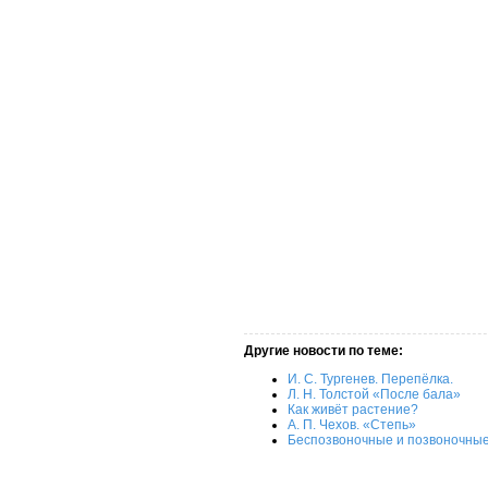
Другие новости по теме:
И. С. Тургенев. Перепёлка.
Л. Н. Толстой «После бала»
Как живёт растение?
А. П. Чехов. «Степь»
Беспозвоночные и позвоночны