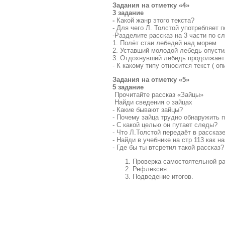
Задания на отметку «4»
3 задание
-
Какой жанр этого текста?
- Для чего Л. Толстой употребляет п
-Разделите рассказ на 3 части по 
1. Полёт стаи лебедей над морем
2. Уставший молодой лебедь опусти
3. Отдохнувший лебедь продолжает
- К какому типу относится текст ( о
Задания на отметку «5»
5 задание
Прочитайте рассказ «Зайцы»
Найди сведения о зайцах
- Какие бывают зайцы?
- Почему зайца трудно обнаружить 
- С какой целью он путает следы?
- Что Л.Толстой передаёт в рассказ
- Найди в учебнике на стр 113 как н
- Где бы ты втсретил такой рассказ?
Проверка самостоятельной р
Рефлексия.
Подведение итогов.