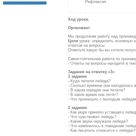
Рефлексия
Ход урока.
Оргмомент
.
Мы продолжим работу над произведе
Цели
урока: определить основную 
ответов на вопросы.
Отметьте какую бы вы хотели получ
Самостоятельная работа по произв
-
Ответы на вопросы находите в тек
Задания на отметку «3»
1 задание
-
Куда летели лебеди?
- Сколько времени они находились в
- В каком порядке они летели?
- В какое время они летят?
- Что произошло с молодым лебеде
2 задание
- Как море приняло уставшего лебе
- Что чувствовал лебедь?
- Какие звуки окружали лебедя?
- Что изменилось в поведении лебе
- Как писатель относится к лебедю?