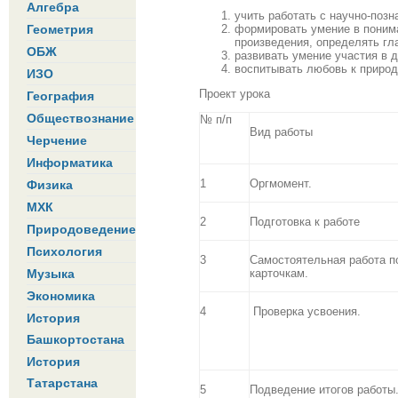
Алгебра
учить работать с научно-поз
формировать умение в поним
Геометрия
произведения, определять г
ОБЖ
развивать умение участия в 
воспитывать любовь к природ
ИЗО
Проект урока
География
Обществознание
№ п/п
Вид работы
Черчение
Информатика
1
Оргмомент.
Физика
МХК
2
Подготовка к работе
Природоведение
Психология
3
Самостоятельная работа п
карточкам.
Музыка
Экономика
4
Проверка усвоения.
История
Башкортостана
История
Татарстана
5
Подведение итогов работы