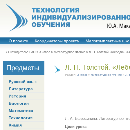
О проекте
Координаторы проекта
Малокомплектные шко
Вы находитесь:
ТИО
»
3 класс
»
Литературное чтение
»
Л. Н. Толстой. «Лебеди». «
Л. Н. Толстой. «Ле
Предметы
Раздел:
3 класс
»
Литературное чтение
»
Л. 
Русский язык
Литература
История
Биология
Математика
Технология
Л. А. Ефросинина. Литературное чте
Химия
Цели урока
: