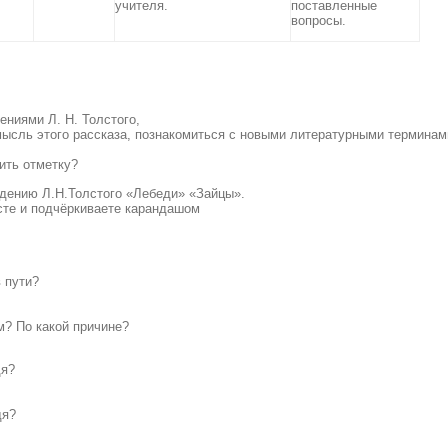
учителя.
поставленные
вопросы.
ниями Л. Н. Толстого,
мысль этого рассказа, познакомиться с новыми литературными терминам
ить отметку?
едению
Л.Н.Толстого «Лебеди» «Зайцы».
сте и подчёркиваете карандашом
 пути?
м? По какой причине?
дя?
дя?