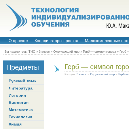
О проекте
Координаторы проекта
Малокомплектные шко
Вы находитесь:
ТИО
»
3 класс
»
Окружающий мир
»
Герб — символ города
» Герб 
Герб — символ гор
Предметы
Раздел:
3 класс
»
Окружающий мир
»
Герб —
Русский язык
Литература
История
Биология
Математика
Технология
Химия