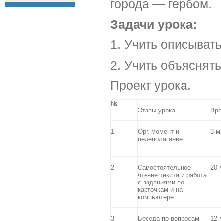
города — гербом.
Задачи урока:
1. Учить описыват
2. Учить объяснят
Проект урока.
№
Этапы урока
Вр
1
Орг. момент и
3 м
целеполагание
2
Самостоятельное
20 
чтение текста и работа
с заданиями по
карточкам и на
компьютере.
3
Беседа по вопросам
12 