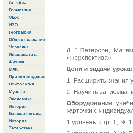
Алгебра
Геометрия
ОБЖ
ИЗО
География
Обществознание
Черчение
Л. Г. Петерсон, Матем
Информатика
«Перспектива»
Физика
Цели и задачи урока:
МХК
Природоведение
1. Расширить знания 
Психология
2. Научить записыват
Музыка
Экономика
Оборудование
: учеб
История
карточки с индивиду
Башкортостана
1 уровень: стр. 1, № 1
История
Татарстана