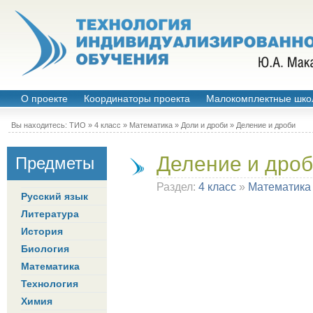
О проекте
Координаторы проекта
Малокомплектные шко
Вы находитесь:
ТИО
»
4 класс
»
Математика
»
Доли и дроби
» Деление и дроби
Деление и дро
Предметы
Раздел:
4 класс
»
Математика
Русский язык
Литература
История
Биология
Математика
Технология
Химия