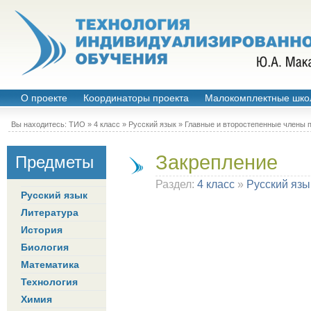
О проекте
Координаторы проекта
Малокомплектные шко
Вы находитесь:
ТИО
»
4 класс
»
Русский язык
»
Главные и второстепенные члены 
Закрепление
Предметы
Раздел:
4 класс
»
Русский язы
Русский язык
Литература
История
Биология
Математика
Технология
Химия