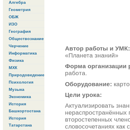
Алгебра
Геометрия
ОБЖ
ИЗО
География
Обществознание
Черчение
Автор работы и УМК
Информатика
«Планета знаний»
Физика
Форма организации 
МХК
работа.
Природоведение
Психология
Оборудование:
карто
Музыка
Цели урока:
Экономика
История
Актуализировать знан
Башкортостана
нераспространённых п
История
второстепенных члено
Татарстана
словосочетаниях как 