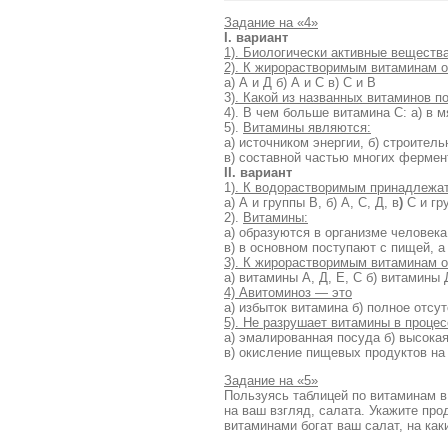
Задание на «4»
I
. вариант
1). Биологически активные веществ
2). К жирорастворимым витаминам о
а) А и Д б) А и С в) С и В
3
). Какой из названных витаминов 
4). В чем больше витамина С: а) в м
5).
Витамины являются:
а) источником энергии, б) строител
в) составной частью многих фермен
II
. вариант
1
). К водорастворимым принадлежа
а) А и группы В, б) А, С, Д, в
)
С и гр
2).
Витамины:
а) образуются в организме человека
в) в основном поступают с пищей, а
3). К жирорастворимым витаминам о
а) витамины А, Д, Е, С б) витамины 
4) Авитоминоз — это
а) избыток витамина б) полное отсу
5). Не разрушает витамины в проце
а) эмалированная посуда б) высока
в) окисление пищевых продуктов на
Задание на «5»
Пользуясь таблицей по витаминам в
на ваш взгляд, салата. Укажите пр
витаминами богат ваш салат, на ка