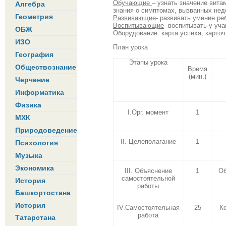
Обучающие
– узнать значение вита
Алгебра
знания о симптомах, вызванных нед
Геометрия
Развивающие
- развивать умение ре
Воспитывающие
- воспитывать у уч
ОБЖ
Оборудование: карта успеха, карточ
ИЗО
План урока
География
Этапы урока
Обществознание
Время
(мин.)
Черчение
Информатика
Физика
I.Орг. момент
1
МХК
Природоведение
II. Целеполагание
1
Психология
Музыка
Экономика
III. Объяснение
1
Об
самостоятельной
История
работы
Башкортостана
История
IV.Самостоятельная
25
Ко
работа
Татарстана