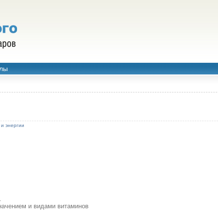
лы
 и энергии
.
начением и видами витаминов