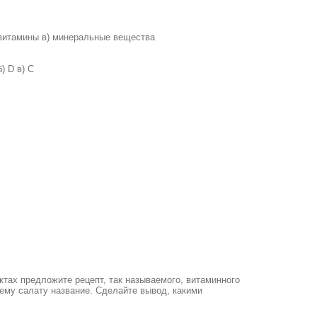
 витамины в) минеральные вещества
б) D в) С
ктах предложите рецепт, так называемого, витаминного
ему салату название. Сделайте вывод, какими