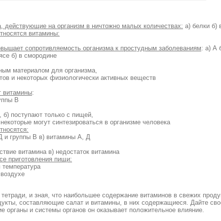
а, действующие на организм в ничтожно малых количествах:
а) белки б)
тносятся витамины:
повышает сопротивляемость организма к простудным заболеваниям
: а) А 
ясе б) в смородине
ьным материалом для организма,
тов и некоторых физиологически активных веществ
т витамины
:
уппы В
, б) поступают только с пищей,
 некоторые могут синтезироваться в организме человека
тносятся:
Д и группы В в) витамины А, Д
тствие витамина в) недостаток витамина
ссе приготовления пищи:
я температура
 воздухе
 тетради, и зная, что наибольшее содержание витаминов в свежих проду
одукты, составляющие салат и витамины, в них содержащиеся. Дайте сво
кие органы и системы органов он оказывает положительное влияние.