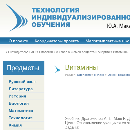
О проекте
Координаторы проекта
Малокомплектные шко
Вы находитесь:
ТИО
»
Биология
»
8 класс
»
Обмен веществ и энергии
» Витамины
Витамины
Предметы
Раздел:
Биология
»
8 класс
»
Обмен веществ
Русский язык
Литература
История
Биология
Математика
Технология
Учебник: Драгомилов А. Г., Маш Р. Д
Цель: Ознакомление учащихся со з
Химия
Задачи: