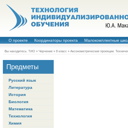
О проекте
Координаторы проекта
Малокомплектные шко
Вы находитесь:
ТИО
»
Черчение
»
8 класс
»
Аксонометрические проекции. Техниче
Предметы
Русский язык
Литература
История
Биология
Математика
Технология
Химия