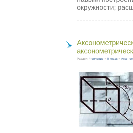
окружности; расш
Аксонометрическ
аксонометрическ
Раздел:
Черчение
»
8 класс
»
Аксоном