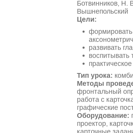
Ботвинников, Н. В
Вышнепольский
Цели:
формировать 
аксонометрич
развивать гл
воспитывать т
практическое
Тип урока:
комби
Методы провед
фронтальный опр
работа с карточ
графические пос
Оборудование:
п
проектор, карточ
карточные задан