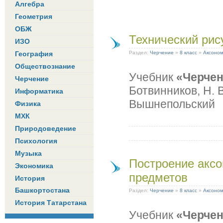
Алгебра
Геометрия
ОБЖ
Технический рис
ИЗО
География
Раздел:
Черчение
»
8 класс
»
Аксоном
Обществознание
Учебник
«Черче
Черчение
Ботвинников, Н. В
Информатика
Вышнепольский
Физика
МХК
Природоведение
Психология
Музыка
Построение аксо
Экономика
предметов
История
Башкортостана
Раздел:
Черчение
»
8 класс
»
Аксоном
История Татарстана
Учебник
«Черче