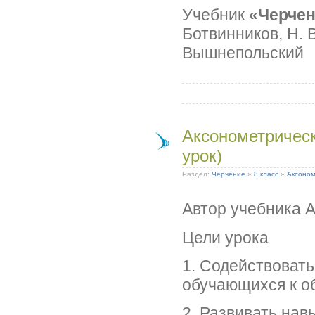
Учебник
«Черче
Ботвинников, Н. В
Вышнепольский
Аксонометричес
урок)
Раздел:
Черчение
»
8 класс
»
Аксоном
Автор учебника А
Цели урока
1. Содействоват
обучающихся к 
2. Развивать нав