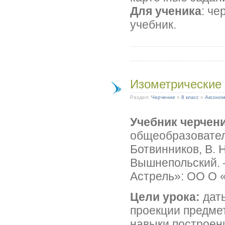
Для ученика
: ч
учебник.
Изометрические 
Раздел:
Черчение
»
8 класс
»
Аксоном
Учебник черчени
общеобразовател
Ботвинников, В. Н
Вышнепольский. 
Астрель»: ОО О «
Цели урока:
дать
проекции предмет
навыки построен