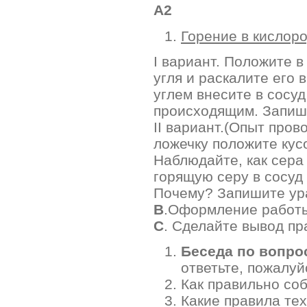
А2
Горение в кислоро
I вариант. Положите 
угля и раскалите его
углем внесите в сосу
происходящим. Запиши
II вариант.(Опыт про
ложечку положите кусо
Наблюдайте, как сера 
горящую серу в сосуд
Почему? Запишите ура
В
.Оформление работ
С
. Сделайте вывод пр
Беседа по вопро
ответьте, пожалуй
Как правильно со
Какие правила те