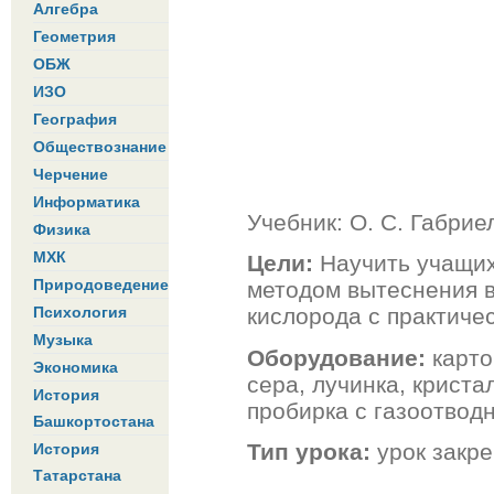
Алгебра
Геометрия
ОБЖ
ИЗО
География
Обществознание
Черчение
Информатика
Учебник: О. С. Габрие
Физика
МХК
Цели:
Научить учащих
Природоведение
методом вытеснения в
Психология
кислорода с практиче
Музыка
Оборудование:
карто
Экономика
сера, лучинка, криста
История
пробирка с газоотводн
Башкортостана
Тип урока:
урок закре
История
Татарстана