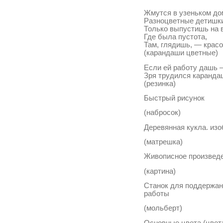
Жмутся в узеньком д
Разноцветные детишк
Только выпустишь на 
Где была пустота,
Там, глядишь, — красо
(карандаши цветные)
Если ей работу дашь 
Зря трудился каранда
(резинка)
Быстрый рисунок
(набросок)
Деревянная кукла. и
(матрешка)
Живописное произведе
(картина)
Станок для поддержан
работы
(мольберт)
Основные цвета (цвет