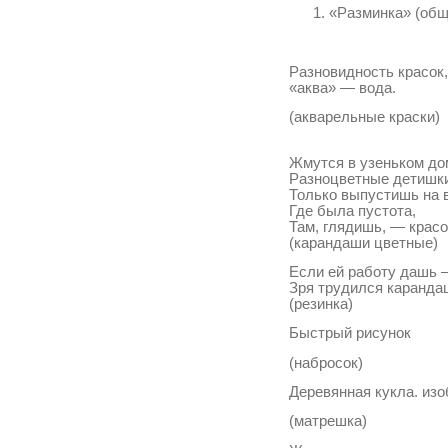
«Разминка» (общ
Разновидность красок,
«аква» — вода.
(акварельные краски)
Жмутся в узеньком д
Разноцветные детишк
Только выпустишь на 
Где была пустота,
Там, глядишь, — красо
(карандаши цветные)
Если ей работу дашь 
Зря трудился каранда
(резинка)
Быстрый рисунок
(набросок)
Деревянная кукла. и
(матрешка)