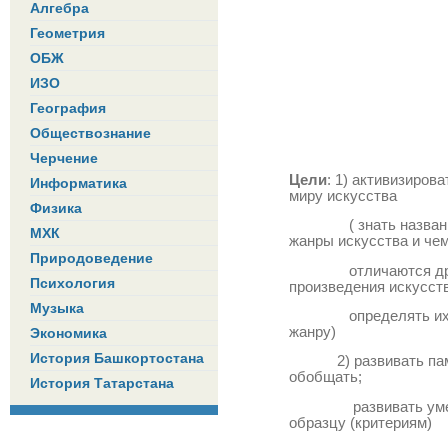
Алгебра
Геометрия
ОБЖ
ИЗО
География
Обществознание
Черчение
Цели
: 1) активизиров
Информатика
миру искусства
Физика
( знать названия ж
МХК
жанры искусства и чем
Природоведение
отличаются друг от
Психология
произведения искусств
Музыка
определять их при
жанру)
Экономика
История Башкортостана
2) развивать память
обобщать;
История Татарстана
развивать умение 
образцу (критериям)