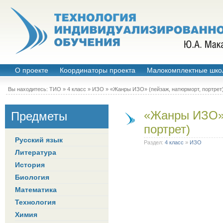
О проекте
Координаторы проекта
Малокомплектные шко
Вы находитесь:
ТИО
»
4 класс
»
ИЗО
» «Жанры ИЗО» (пейзаж, натюрморт, портрет
«Жанры ИЗО» 
Предметы
портрет)
Русский язык
Раздел:
4 класс
»
ИЗО
Литература
История
Биология
Математика
Технология
Химия