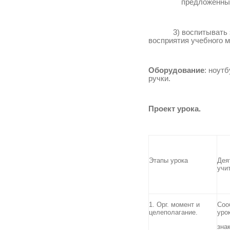
предложенным у
3) воспитывать эст
восприятия учебного м
Оборудование
: ноут
ручки.
Проект урока.
Этапы урока
Дея
учи
1. Орг. момент и
Соо
целеполагание.
уро
зна