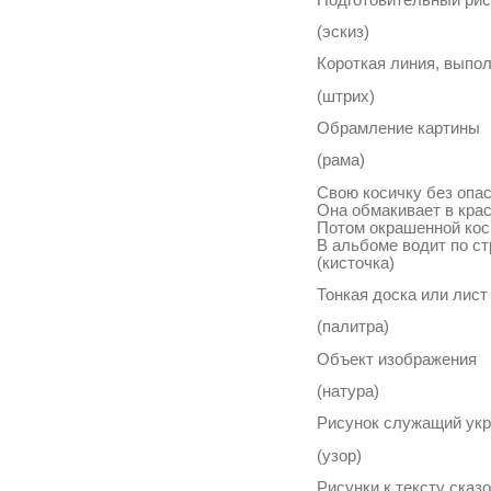
(эскиз)
Короткая линия, вып
(штрих)
Обрамление картин
(рама)
Свою косичку без опа
Она обмакивает в крас
Потом окрашенной кос
В альбоме водит по ст
(кисточка)
Тонкая доска или лис
(палитра)
Объект изображения
(натура)
Рисунок служащий у
(узор)
Рисунки к тексту сказ