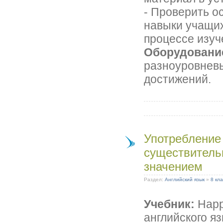
- Проверить о
навыки учащих
процессе изуч
Оборудовани
разноуровневы
достижений.
Употребление
существител
значением
Раздел:
Английский язык
»
8 кла
Учебник:
Happy
английского яз