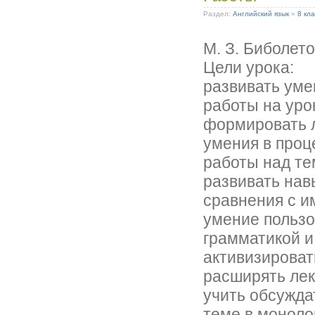
Раздел:
Английский язык
»
8 кла
M. З. Биболето
Цели урока:
развивать уме
работы на уро
формировать л
умения в проц
работы над те
развивать нав
сравнения с 
умение пользо
грамматикой и
активизироват
расширять лек
учить обсужда
теме в моноло