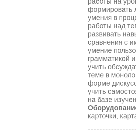
работы на уро
формировать л
умения в проц
работы над те
развивать нав
сравнения с 
умение пользо
грамматикой и
учить обсужда
теме в моноло
форме дискус
учить самост
на базе изуче
Оборудовани
карточки, кар