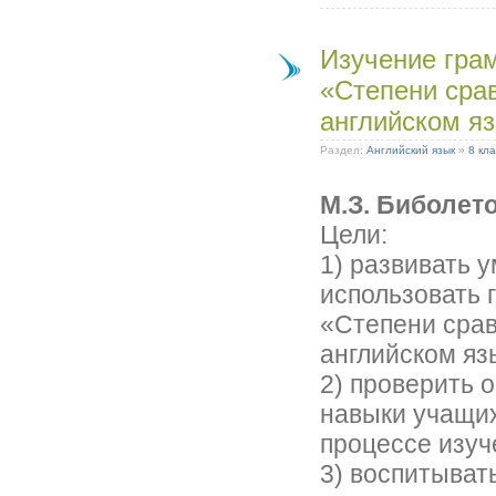
Изучение гра
«Степени сра
английском я
Раздел:
Английский язык
»
8 кла
М.З. Биболет
Цели:
1) развивать 
использовать 
«Степени срав
английском яз
2) проверить 
навыки учащих
процессе изуч
3) воспитыват