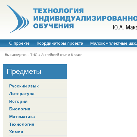
О проекте
Координаторы проекта
Малокомплектные шко
Вы находитесь:
ТИО
»
Английский язык
»
8 класс
Предметы
Русский язык
Литература
История
Биология
Математика
Технология
Химия