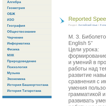
Алгебра
Геометрия
ОБЖ
Reported Spee
ИЗО
География
Раздел:
Английский язык
»
8 кла
Обществознание
M. З. Биболето
Черчение
English 5”
Информатика
Цели урока:
Физика
формирование
МХК
Природоведение
и умений в пр
Психология
работы над те
Музыка
развитие навы
Экономика
сравнения с 
История Башкортостана
умения пользо
История Татарстана
грамматикой и
развивать уме