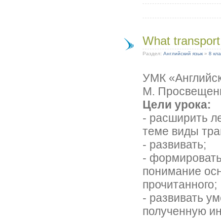
What transport
Раздел:
Английский язык
»
8 кла
УМК «Английск
М. Просвещени
Цели урока:
- расширить л
теме виды тра
- развивать;
- формировать
понимание ос
прочитанного;
- развивать у
полученную и