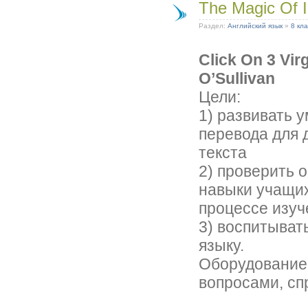
The Magic Of I
Раздел:
Английский язык
»
8 кла
Click On 3 Vir
O’Sullivan
Цели:
1) развивать 
перевода для 
текста
2) проверить 
навыки учащих
процессе изуч
3) воспитыват
языку.
Оборудование:
вопросами, сп