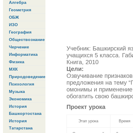
Алгебра
Геометрия
ОБЖ
ИЗО
География
Обществознание
Черчение
Учебник: Башкирский я
Информатика
учащихся 5 класса. Габ
Книга, 2010
Физика
Цели:
МХК
Озвучивание признаков
Природоведение
предложения на тему “
Психология
омонимы и применение 
Музыка
обогатить свою башкирс
Экономика
Проект урока
История
Башкортостана
История
Этап урока
Время
Татарстана