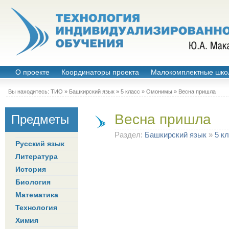
О проекте
Координаторы проекта
Малокомплектные шко
Вы находитесь:
ТИО
»
Башкирский язык
»
5 класс
»
Омонимы
» Весна пришла
Весна пришла
Предметы
Раздел:
Башкирский язык
»
5 к
Русский язык
Литература
История
Биология
Математика
Технология
Химия