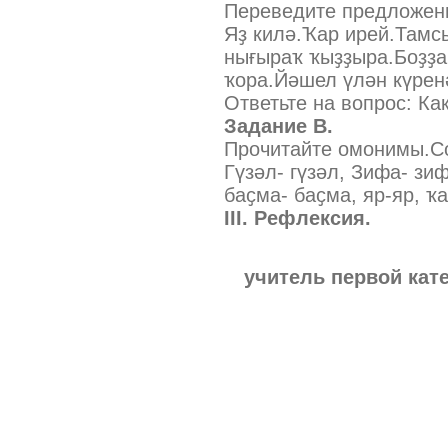
Переведите предложен
Яҙ килә.Ҡар ирей.Тамс
нығыраҡ ҡыҙҙыра.Боҙҙа
ҡора.Йәшел үлән күрен
Ответьте на вопрос: Ка
Задание В.
Прочитайте омонимы.Со
Гүзәл- гүзәл, Зифа- зи
баҫма- баҫма, яр-яр, ҡ
III
. Рефлексия.
учитель первой ка