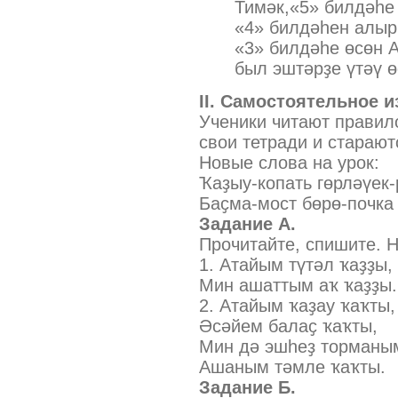
Тимәк,«5» билдәһе
«4» билдәһен алыр
«3» билдәһе өсөн 
был эштәрҙе үтәү ө
II. Самостоятельное 
Ученики читают правил
свои тетради и старают
Новые слова на урок:
Ҡаҙыу-копать гөрләүек-
Баҫма-мост бөрө-почка
Задание А.
Прочитайте, спишите. 
1. Атайым түтәл ҡаҙҙы,
Мин ашаттым аҡ ҡаҙҙы.
2. Атайым ҡаҙау ҡаҡты,
Әсәйем балаҫ ҡаҡты,
Мин дә эшһеҙ торманы
Ашаным тәмле ҡаҡты.
Задание Б
.