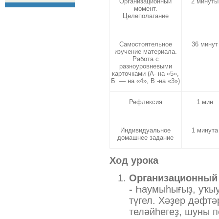
Организационный
2 минуты
момент.
Целеполагание
Самостоятельное
36 минут
изучение материала.
Работа с
разноуровневыми
карточками (А- на «5»,
Б — на «4», В -на «3»)
Рефлексия
1 мин
Индивидуальное
1 минута
домашнее задание
Ход урока
Организационный 
-
Һаумыһығыҙ, уҡыус
түгел. Хәҙер дәфтә
теләйһегеҙ, шуны п