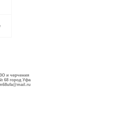
е
ИЗО и черчения
 68 город Уфа
m68ufa@mail.ru