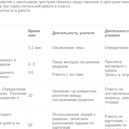
азвитии у школьников пространственного представления и пространстве
а при самостоятельной работе в классе
атности в работе.
Время
Деятельност
Деятельность учителя
мин
ученика
1-2 мин
Объявление темы
Определение
манного и
Просмотр
Показ методов построения
зрезов
2- 3
материала с
разрезов
экрана
йденного
3-5
Работа с тестами.
Запись в тет
резы»
. Определение
Ответы на
Указывает на конкретные
зов». Различие
поставленны
10
различия между
разрезом и
вопросы, зап
построениями разрезов
тетради
старого
Использование знаний о
Работа по
разрезах, объяснить
карточкам —
я работа по
выполнения задания по
20
заданиям по
карточкам