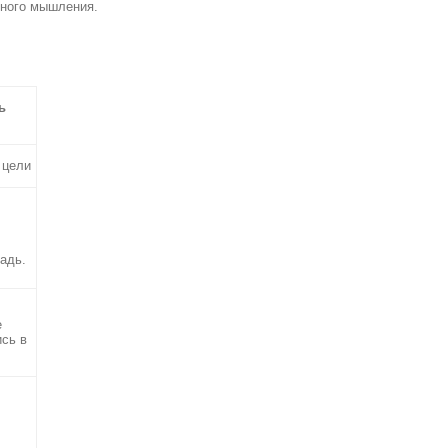
нного мышления.
ь
 цели
радь.
е
ись в