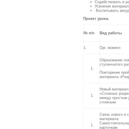
Содействовать в р
Усвоение материал
Воспитывать аккур
Проект урока.
№ п/п
Вид работы
1.
Орг. момент.
Образование ло
ступенчатого ра
Повторение про
материала «Раз
Новый материал
«Сложных разре
между простым 
сложным.
Связь нового и 
материала
Самостоятельна
карточкам