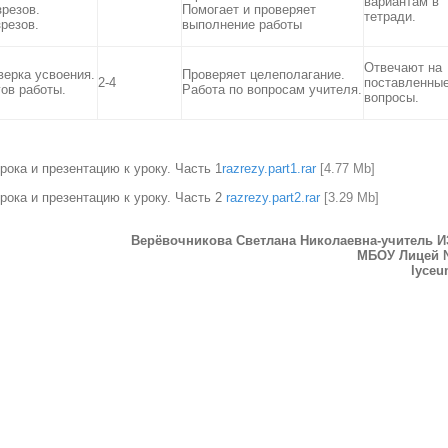
вариантам в
резов.
Помогает и проверяет
тетради.
резов.
выполнение работы
Отвечают на
ерка усвоения.
Проверяет целеполагание.
2-4
поставленны
ов работы.
Работа по вопросам учителя.
вопросы.
ока и презентацию к уроку. Часть 1
razrezy.part1.rar
[4.77 Mb]
рока и презентацию к уроку. Часть 2
razrezy.part2.rar
[3.29 Mb]
Верёвочникова Светлана Николаевна-учитель 
МБОУ Лицей №
lyceu