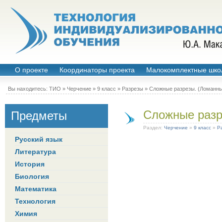
О проекте
Координаторы проекта
Малокомплектные шко
Вы находитесь:
ТИО
»
Черчение
»
9 класс
»
Разрезы
» Сложные разрезы. (Ломанны
Сложные разр
Предметы
Раздел:
Черчение
»
9 класс
»
Р
Русский язык
Литература
История
Биология
Математика
Технология
Химия