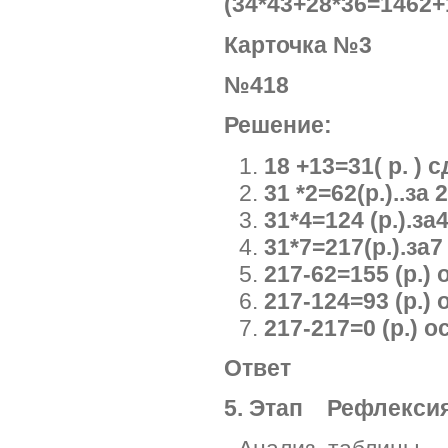
(34*43+28*36=1462+
Карточка
№41
Решение:
18 +13=31( р. )
31 *2=62(р.)..за 
31*4=124 (р.).за
31*7=217(р.).за7
217-62=155 (р.)
217-124=93 (р.)
217-217=0 (р.) 
Ответ
5. Этап Рефлекси