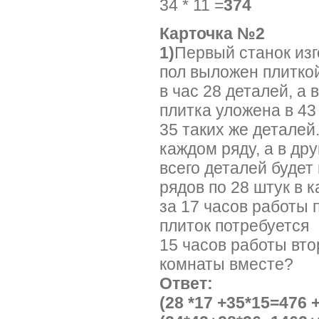
34 * 11 =
3
Карточка
1)
Первый стано
пол выложен плитко
в час 28 детале
плитка уложена в 43
35 таких же дет
каждом ря
всего деталей б
рядов по 28 штук в 
за 17 часов раб
плиток потребуется
15 часов работы 
комнаты вместе?
Ответ
(28 *17 +35*15