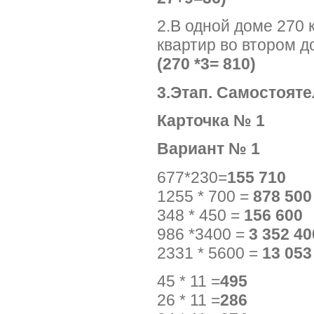
2.В одной доме 270 к
квартир во втором 
(270 *3= 810)
3.Этап. Самостоят
Карточка 
Вариант 
677*230=
15
1255 * 700 =
8
348 * 450 =
15
986 *3400 =
3 
2331 * 5600 =
13
45 * 11 =
4
26 * 11 =
2