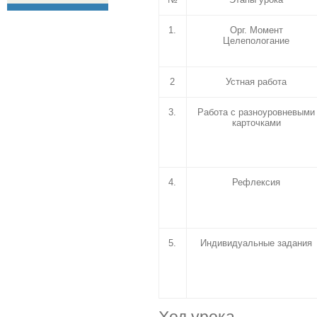
1.
Орг. Момент
Целепологание
2
Устная работа
3.
Работа с разноуровневыми
карточками
4.
Рефлексия
5.
Индивидуальные задания
Ход урока