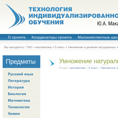
О проекте
Координаторы проекта
Малокомплектные шко
Вы находитесь:
ТИО
»
математика
»
5 класс
»
Умножение и деление натуральных 
Умножение натурал
Предметы
Раздел:
математика
»
5 класс
»
Умножение и
Русский язык
Литература
История
Биология
Математика
Технология
Химия