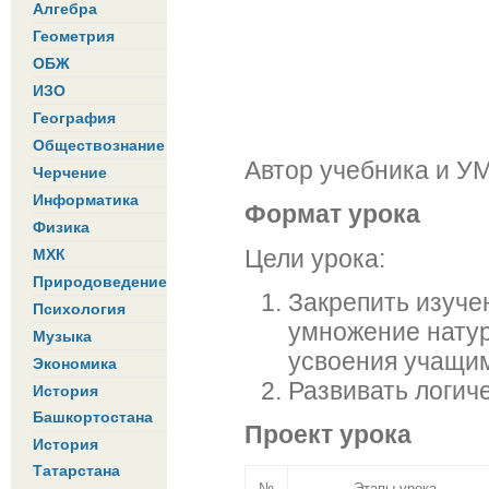
Алгебра
Геометрия
ОБЖ
ИЗО
География
Обществознание
Автор учебника и УМ
Черчение
Информатика
Формат урока
Физика
Цели урока:
МХК
Природоведение
Закрепить изуче
Психология
умножение натур
Музыка
усвоения учащи
Экономика
Развивать логич
История
Башкортостана
Проект урока
История
Татарстана
№
Этапы урока