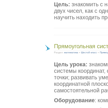
Цель:
знакомить с 
двух чисел, как с од
научить находить пр
Прямоугольная сис
Раздел:
математика
»
Шестой класс
»
Прямоу
Цель урока:
знаком
системы координат,
точки; развивать ум
координатной плоско
самостоятельной ра
Оборудование
: