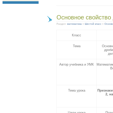
Основное свойство
Раздел:
математика
»
Шестой класс
»
Основн
Класс
Тема
Основн
дроби
де
Автор учебника и УМК
Математик
В
Тема урока
Признаки
2, на
Цели урока
Позн