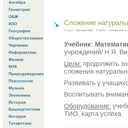
Алгебра
Геометрия
ОБЖ
Сложение натуральн
ИЗО
География
Раздел:
математика
»
5 класс
»
Сложение и 
Обществознание
Учебник: Математи
Черчение
учреждений/ Н.Я. Ви
Информатика
Физика
Цели:
продолжить зн
МХК
сложения натуральны
Природоведение
Психология
Развивать у учащих
Музыка
Воспитывать вниман
Экономика
История
Оборудование:
учебн
Башкортостана
ТИО, карта успеха.
История
Татарстана