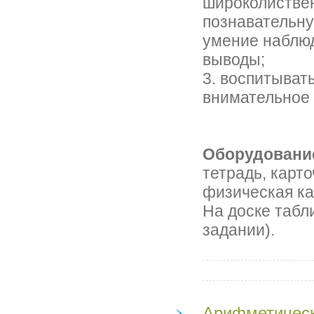
широколистве
познавательну
умение наблюд
выводы;
3. воспитыват
внимательное 
Оборудовани
тетрадь, карто
физическая ка
На доске табл
задании).
Арифметическ