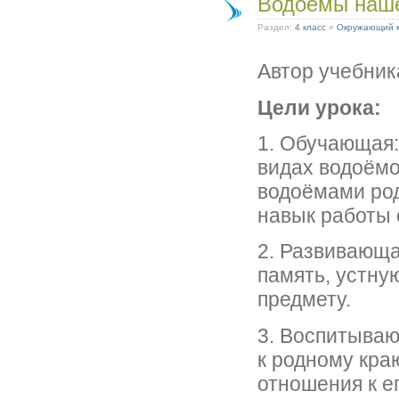
Водоёмы наше
Раздел:
4 класс
»
Окружающий 
Автор учебника
Цели урока:
1. Обучающая
видах водоёмо
водоёмами род
навык работы с
2. Развивающа
память, устную
предмету.
3. Воспитыва
к родному кра
отношения к е