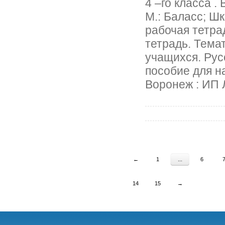
4 –го класса .
М.: Баласс; Ш
рабочая тетрад
тетрадь. Тема
учащихся. Рус
пособие для 
Воронеж : ИП 
←
1
...
6
14
15
→