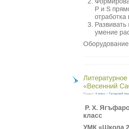
Фор­миров
Р и S прям
отработ­ка
Развивать
умение ра
Оборудование:
Литературное
«Весенний Са
Раздел:
4 класс
»
Татарский язы
Р. Х. Ягъфаро
класс
УМК «Школа 