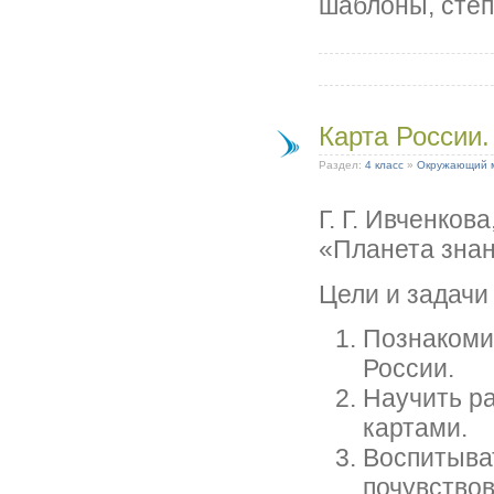
шаблоны, степ
Карта России.
Раздел:
4 класс
»
Окружающий 
Г. Г. Ивченков
«Планета зна
Цели и задачи
Познакоми
России.
Научить р
картами.
Воспитыват
почувство