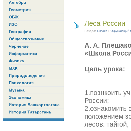
Алгебра
Геометрия
ОБЖ
Леса России
ИЗО
География
Раздел:
4 класс
»
Окружающий 
Обществознание
А. А. Плешако
Черчение
«Школа Росси
Информатика
Физика
Цель урока:
МХК
Природоведение
Психология
Музыка
1.познкоить у
Экономика
России;
История Башкортостана
2.ознакомить 
История Татарстана
положением зо
лесов: тайгой