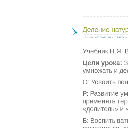
Деление натур
Раздел:
математика
»
5 класс
»
Учебник Н.Я. 
Цели урока:
З
умножать и де
О: Усвоить по
Р: Развитие у
применять те
«делитель» и 
В: Воспитыват