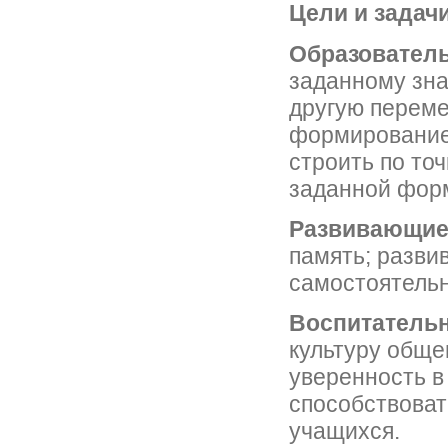
Цели и задач
Образовател
заданному зн
другую переме
формирование 
строить по то
заданной фор
Развивающи
память; разви
самостоятельн
Воспитатель
культуру обще
уверенность в 
способствова
учащихся.