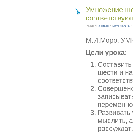
Умножение шес
соответствую
Раздел:
3 класс
»
Математика
М.И.Моро. УМ
Цели урока:
Составить
шести и на
соответст
Совершенс
записыват
переменно
Развивать 
мыслить, 
рассуждат