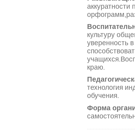
аккуратности 
орфограмм,раз
Воспитатель
культуру обще
уверенность в 
способствова
учащихся.Восп
краю.
Педагогическ
технология ин
обучения.
Форма органи
самостоятельн