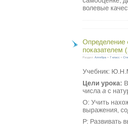
самооценке, д
волевые качес
Определение 
показателем (
Раздел:
Алгебра
»
7 класс
»
Сте
Учебник: Ю.Н
Цели урока:
В
числа
а
с нат
О: Учить нахо
выражения, со
Р: Развивать 