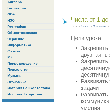
Алгебра
Геометрия
ОБЖ
Числа от 1 до
ИЗО
География
Раздел:
2 класс
»
Математика
Обществознание
Цели урока:
Черчение
Информатика
Закрепить
Физика
двузначны
МХК
Закрепить
Природоведение
десятичну
Психология
десятичну
Музыка
Развивать
Экономика
задачи
История Башкортостана
Развивать
История Татарстана
коммуник
умения.