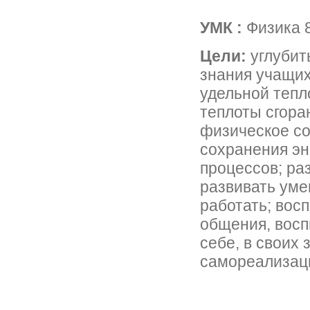
УМК :
Физика 8
Цели:
углубит
знания учащих
удельной тепл
теплоты сгора
физическое с
сохранения эн
процессов; ра
развивать уме
работать; вос
общения, восп
себе, в своих 
самореализац