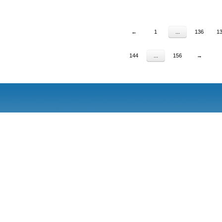
←
1
...
136
1
144
...
156
→