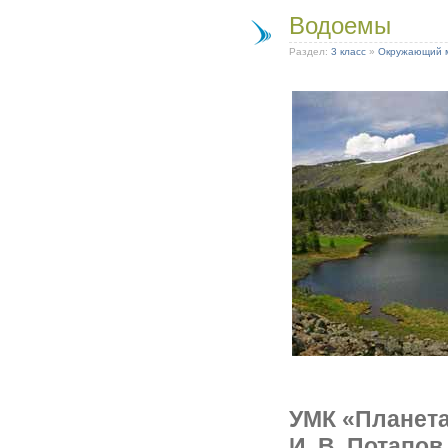
Водоемы
Раздел:
3 класс
»
Окружающий 
УМК «Планета 
И. В. Потапов