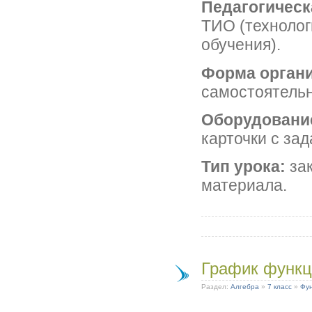
Педагогическ
ТИО (технолог
обучения).
Форма органи
самостоятельн
Оборудовани
карточки с за
Тип урока:
зак
материала.
График функци
Раздел:
Алгебра
»
7 класс
»
Фун